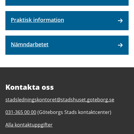
Praktisk information
Nämndarbetet
Kontakta oss
E-
stadsledningskontoret@stadshuset.goteborg.se
post
Telefonnummer
031-365 00 00
(Göteborgs Stads kontaktcenter)
till
till
Stadsledningskontoret
Alla kontaktuppgifter
Stadsledningskontoret