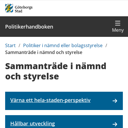
Politikerhandboken
Du
Start
/
Politiker i nämnd eller bolagsstyrelse
/
är
Sammanträde i nämnd och styrelse
här:
Sammanträde i nämnd
och styrelse
Värna ett hela-staden-perspektiv
Hållbar utveckling