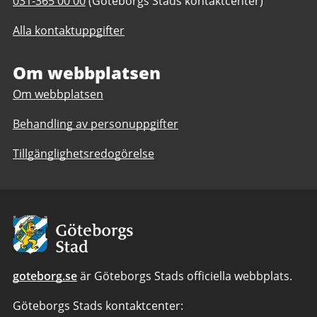
Telefonnummer
031-365 00 00
(Göteborgs Stads kontaktcenter)
till
till
Stadsledningskontoret
Alla kontaktuppgifter
Stadsledningskontoret
Om webbplatsen
Om webbplatsen
Behandling av personuppgifter
Tillgänglighetsredogörelse
Avsändare:
Göteborgs
Stad
goteborg.se
är Göteborgs Stads officiella webbplats.
Göteborgs Stads kontaktcenter: