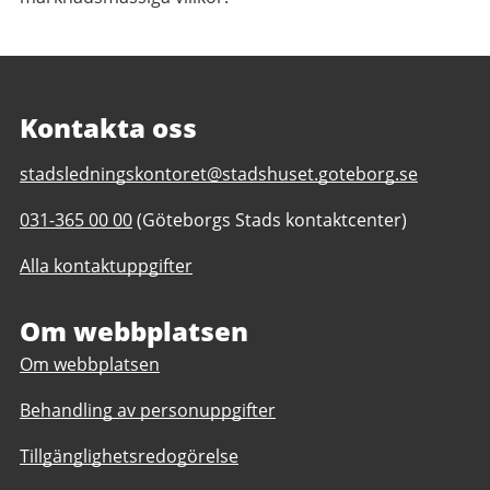
Kontakta oss
E-
stadsledningskontoret@stadshuset.goteborg.se
post
Telefonnummer
031-365 00 00
(Göteborgs Stads kontaktcenter)
till
till
Stadsledningskontoret
Alla kontaktuppgifter
Stadsledningskontoret
Om webbplatsen
Om webbplatsen
Behandling av personuppgifter
Tillgänglighetsredogörelse