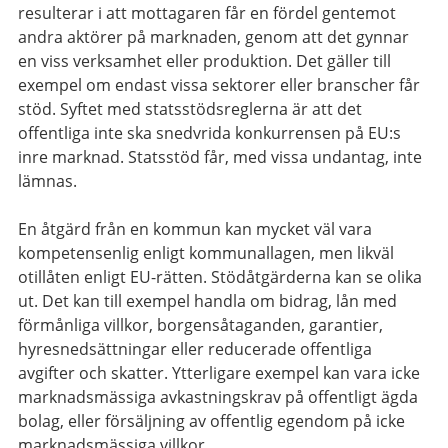
resulterar i att mottagaren får en fördel gentemot
andra aktörer på marknaden, genom att det gynnar
en viss verksamhet eller produktion. Det gäller till
exempel om endast vissa sektorer eller branscher får
stöd. Syftet med statsstödsreglerna är att det
offentliga inte ska snedvrida konkurrensen på EU:s
inre marknad. Statsstöd får, med vissa undantag, inte
lämnas.
En åtgärd från en kommun kan mycket väl vara
kompetensenlig enligt kommunallagen, men likväl
otillåten enligt EU-rätten. Stödåtgärderna kan se olika
ut. Det kan till exempel handla om bidrag, lån med
förmånliga villkor, borgensåtaganden, garantier,
hyresnedsättningar eller reducerade offentliga
avgifter och skatter. Ytterligare exempel kan vara icke
marknadsmässiga avkastningskrav på offentligt ägda
bolag, eller försäljning av offentlig egendom på icke
marknadsmässiga villkor.