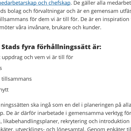
medarbetarskap och chefskap
. De gäller alla medarbet
ds bolag och förvaltningar och är en gemensam utfäs
tillsammans för dem vi är till för. De är en inspiration 
möter våra invånare, brukare och kunder.
Stads fyra förhållningssätt är:
t uppdrag och vem vi är till för
s
r tillsammans
nytt
lningssätten ska ingå som en del i planeringen på all
pp. De är därför inarbetade i gemensamma verktyg fö
 likabehandlingsplaner, rekrytering och introduktion 
äter, utvecklings- och lönesamtal. Genom enkäter til