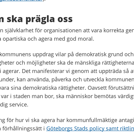
 ska prägla oss
n självklarhet för organisationen att vara korrekta ge
ra opartiska och agera med god moral.
 kommunens uppdrag vilar på demokratisk grund och 
tigheter och möjligheter ska de mänskliga rättigheterna
vi agerar. Det manifesterar vi genom att uppträda så a
under, kan använda, påverka och utveckla kommunens
vara sina demokratiska rättigheter. Oavsett förutsättn
var i staden man bor, ska människor bemötas värdigt
dig service.
g för hur vi ska agera har kommunfullmäktige antagit
örhållningssätt i
Göteborgs Stads policy samt riktlin