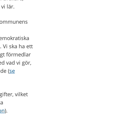
i lär.
r kommunens
demokratiska
Vi ska ha ett
igt förmedlar
d vad vi gör,
de (
se
ter, vilket
ta
on
).