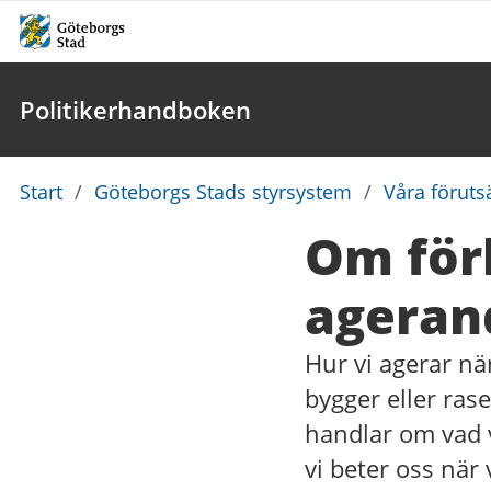
Politikerhandboken
Du
Start
/
Göteborgs Stads styrsystem
/
Våra föruts
är
Om för
här:
ageran
Hur vi agerar n
bygger eller rase
handlar om vad v
vi beter oss när 