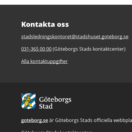
Kontakta oss
E-
stadsledningskontoret@stadshuset.goteborg.se
post
Telefonnummer
031-365 00 00
(Göteborgs Stads kontaktcenter)
till
till
Stadsledningskontoret
Alla kontaktuppgifter
Stadsledningskontoret
Avsändare:
Göteborgs
Stad
goteborg.se
är Göteborgs Stads officiella webbpla