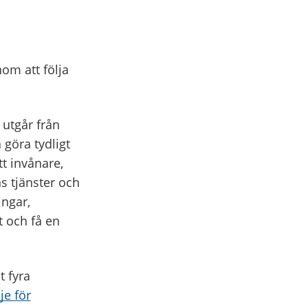
nom att följa
utgår från
 göra tydligt
tt invånare,
 tjänster och
ingar,
 och få en
 fyra
je för