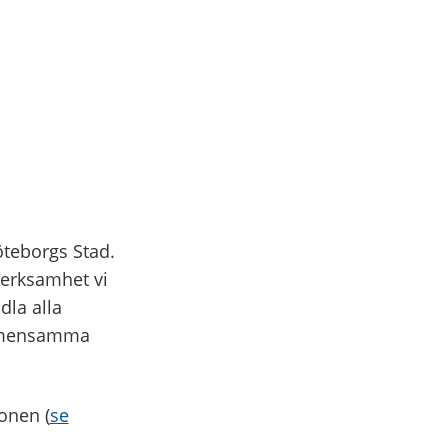
teborgs Stad.
verksamhet vi
dla alla
 gemensamma
onen (
se