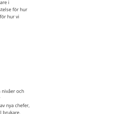
are i
telse för hur
för hur vi
a nivåer och
r
av nya chefer,
l brukare,