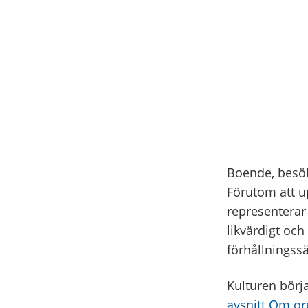
Boende, besök
Förutom att up
representerar 
likvärdigt och
förhållningssä
Kulturen börja
avsnitt Om or