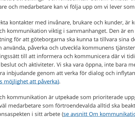
re och medarbetare kan vi följa upp om vi lever som v
ekta kontakter med invånare, brukare och kunder, ä
ch kommunikation viktig i sammanhanget. Den är en
ning för att göteborgarna ska kunna ta tillvara sina 
ch använda, påverka och utveckla kommunens tjänster. 
ningssätt till att informera och kommunicera där vi tid
beslut och aktiviteter. Vi ska vara öppna, inte bara me
ra inbjudande genom att verka för dialog och inflytan
 möjlighet att påverka)
.
ch kommunikation är utpekade som prioriterade uppgif
åväl medarbetare som förtroendevalda alltid ska beak
saspekten i sitt arbete (
se avsnitt Om kommunikati