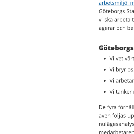
arbetsmiljö, 
Göteborgs Sta
vi ska arbeta 
agerar och be
Göteborgs 
Vi vet vår
Vi bryr os
Vi arbeta
Vi tänker 
De fyra förhål
även följas u
nulägesanalys,
medarbetarenk