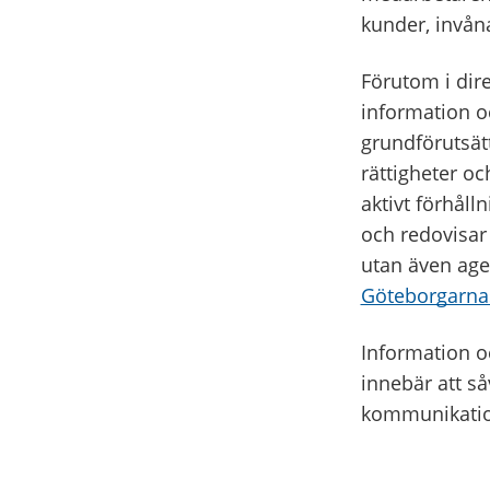
kunder, invåna
Förutom i dir
information o
grundförutsätt
rättigheter o
aktivt förhåll
och redovisar 
utan även age
Göteborgarnas
Information o
innebär att s
kommunikation