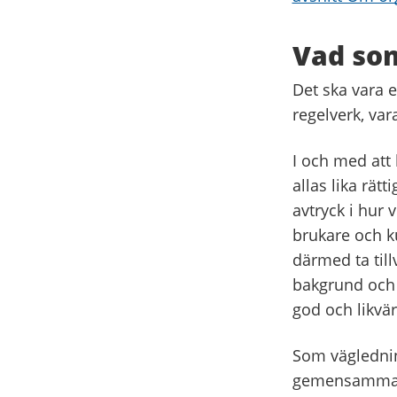
Vad som
Det ska vara e
regelverk, va
I och med att
allas lika rät
avtryck i hur 
brukare och k
därmed ta till
bakgrund och 
god och likvär
Som väglednin
gemensamma f