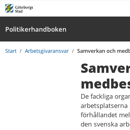
Politikerhandboken
Du
Start
/
Arbetsgivaransvar
/
Samverkan och med
är
Samver
här:
medbe
De fackliga orga
arbetsplatserna
förhållandet mel
den svenska arb