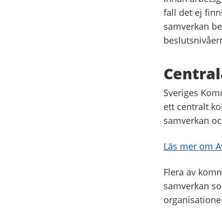
fall det ej fi
samverkan be
beslutsnivåer
Central
Sveriges Komm
ett centralt 
samverkan och
Läs mer om A
Flera av komm
samverkan som
organisatione