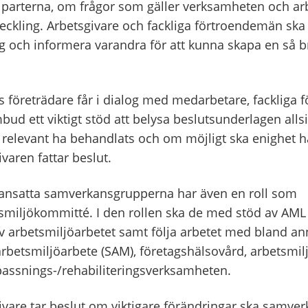
 parterna, om frågor som gäller verksamheten och ar
eckling. Arbetsgivare och fackliga förtroendemän ska
g och informera varandra för att kunna skapa en så 
 företrädare får i dialog med medarbetare, fackliga f
d ett viktigt stöd att belysa beslutsunderlagen allsid
lt relevant ha behandlats och om möjligt ska enighet 
varen fattar beslut.
nsatta samverkansgrupperna har även en roll som
smiljökommitté. I den rollen ska de med stöd av AML 
v arbetsmiljöarbetet samt följa arbetet med bland an
arbetsmiljöarbete (SAM), företagshälsovård, arbetsmil
assnings-/rehabiliteringsverksamheten.
vare tar beslut om viktigare förändringar ska samverk