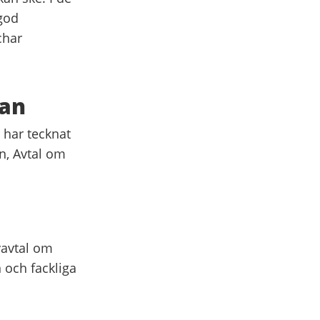
 god
char
kan
 har tecknat
n, Avtal om
vavtal om
 och fackliga