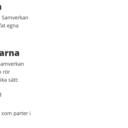
n
al Samverkan
fat egna
garna
 samverkan
m rör
ka sätt:
d
 som parter i