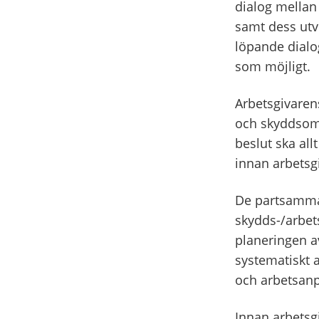
dialog mellan
samt dess utv
löpande dialo
som möjligt.
Arbetsgivarens
och skyddsombu
beslut ska al
innan arbetsgi
De partsamma
skydds-/arbet
planeringen a
systematiskt 
och arbetsanp
Innan arbetsgi