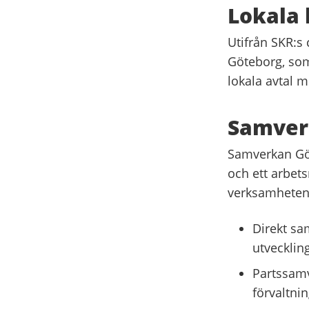
Lokala 
Utifrån SKR:s 
Göteborg, som 
lokala avtal m
Samverk
Samverkan Göt
och ett arbet
verksamheten 
Direkt sa
utvecklin
Partssamv
förvaltni