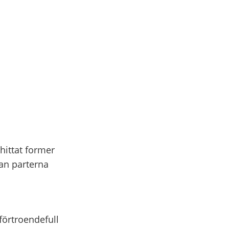
hittat former
lan parterna
förtroendefull