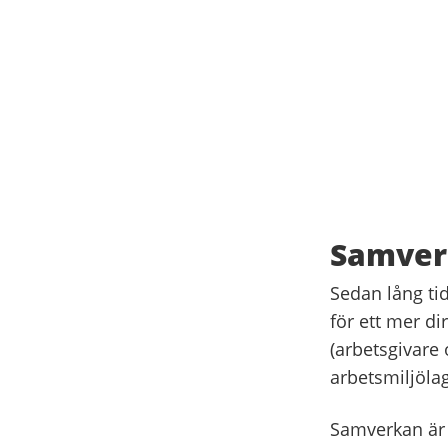
Samver
Sedan lång tid
för ett mer di
(arbetsgivare 
arbetsmiljöla
Samverkan är e