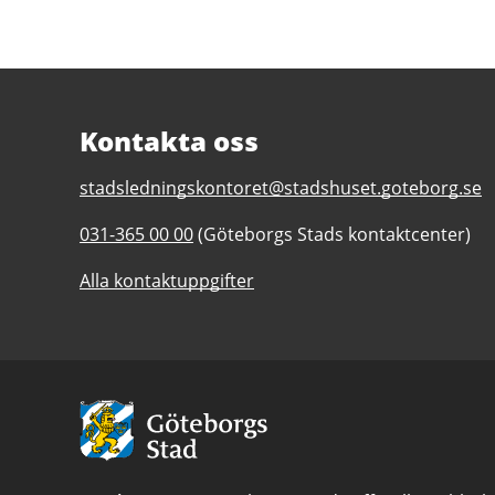
Kontakta oss
E-
stadsledningskontoret@stadshuset.goteborg.se
post
Telefonnummer
031-365 00 00
(Göteborgs Stads kontaktcenter)
till
till
Stadsledningskontoret
Alla kontaktuppgifter
Stadsledningskontoret
Avsändare:
Göteborgs
Stad