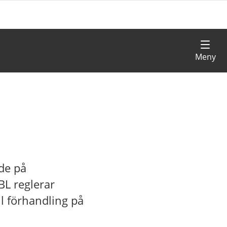
nde på
L reglerar
ll förhandling på