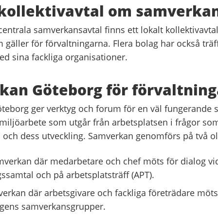
kollektivavtal om samverka
centrala samverkansavtal finns ett lokalt kollektivavt
gäller för förvaltningarna. Flera bolag har också träf
ed sina fackliga organisationer.
an Göteborg för förvaltnin
eborg ger verktyg och forum för en väl fungerande
smiljöarbete som utgår från arbetsplatsen i frågor so
och dess utveckling. Samverkan genomförs på två oli
mverkan där medarbetare och chef möts för dialog vi
gssamtal och på arbetsplatsträff (APT).
erkan där arbetsgivare och fackliga företrädare möts
ngens samverkansgrupper.