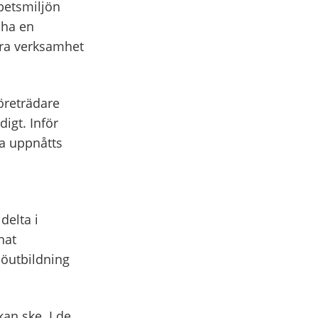
betsmiljön
 ha en
bra verksamhet
öreträdare
igt. Inför
ha uppnåtts
delta i
nat
jöutbildning
an ske. I de