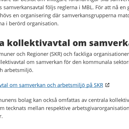
nns samverkansavtal följs reglerna i MBL. För att nå en
hövs en organisering där samverkansgrupperna mat
na i berörd organisation.
a kollektivavtal om samver
uner och Regioner (SKR) och fackliga organisationer
kollektivavtal om samverkan för den kommunala sektor
 arbetsmiljö.
vtal om samverkan och arbetsmiljö på SKR
unens bolag kan också omfattas av centrala kollekti
 tecknats mellan respektive arbetsgivarorganisation
r.