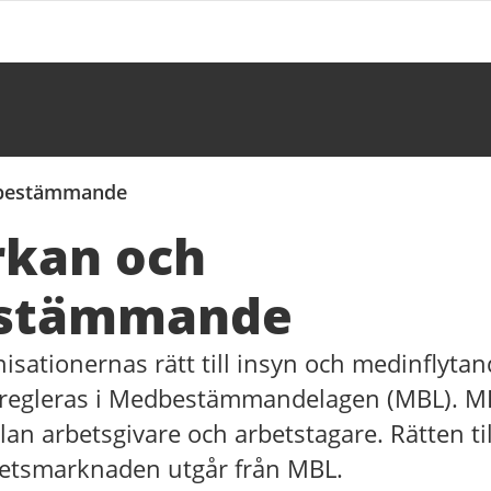
bestämmande
kan och
stämmande
nisationernas rätt till insyn och medinflyta
 regleras i Medbestämmandelagen (MBL). MB
lan arbetsgivare och arbetstagare. Rätten ti
etsmarknaden utgår från MBL.