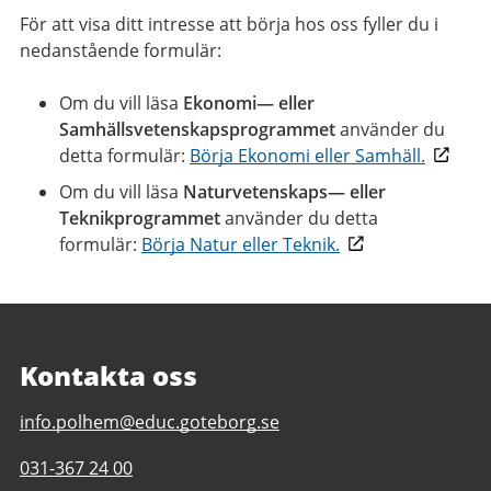
För att visa ditt intresse att börja hos oss fyller du i
nedanstående formulär:
Om du vill läsa
Ekonomi— eller
Samhällsvetenskapsprogrammet
använder du
detta formulär:
Börja Ekonomi eller Samhäll.
Om du vill läsa
Naturvetenskaps— eller
Teknikprogrammet
använder du detta
formulär:
Börja Natur eller Teknik.
Kontakta oss
E-
info.polhem@educ.goteborg.se
post
Telefonnummer
031-367 24 00
till