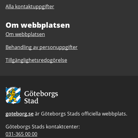
till
Polhemsgymnasiet
Alla kontaktuppgifter
Polhemsgymnasiet
Om webbplatsen
Om webbplatsen
Behandling av personuppgifter
Tillgänglighetsredogörelse
Avsändare:
Göteborgs
Stad
goteborg.se
är Göteborgs Stads officiella webbplats.
Göteborgs Stads kontaktcenter:
Telefonnummer
031-365 00 00