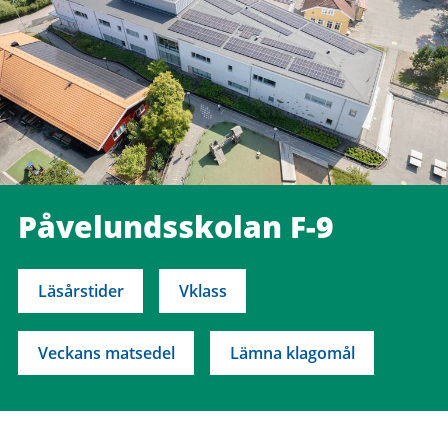
Påvelundsskolan F-9
Läsårstider
Vklass
Veckans matsedel
Lämna klagomål