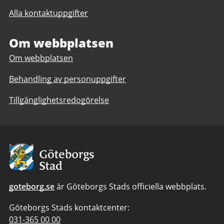
Påvelundsskolan
F-
Alla kontaktuppgifter
F-
9,
9,
anpassad
anpassad
Om webbplatsen
grundskola
grundskola
1-
Om webbplatsen
1-
6
6
Behandling av personuppgifter
Tillgänglighetsredogörelse
Avsändare:
Göteborgs
Stad
goteborg.se
är Göteborgs Stads officiella webbplats.
Göteborgs Stads kontaktcenter:
Telefonnummer
031-365 00 00