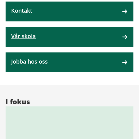
Kontakt
Vår skola
Jobba hos oss
I fokus