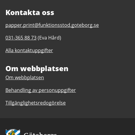
Kontakta oss
E-
papper.print@funktionsstod.goteborg.se
post
Telefonnummer
031-365 88 73
(Eva Hård)
till
till
Papper
Alla kontaktuppgifter
Papper
och
och
Print
Print
Om webbplatsen
daglig
daglig
verksamhet
Om webbplatsen
verksamhet
Göteborgs
Göteborgs
Stad
Behandling av personuppgifter
Stad
Tillgänglighetsredogörelse
Avsändare: