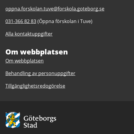
E-
oppna.forskolan.tuve@forskola.goteborg.se
post
Telefonnummer
031-366 82 83
(Öppna förskolan i Tuve)
till
till
Öppna
Alla kontaktuppgifter
Öppna
förskolan
förskolan
Tuve
Tuve
Om webbplatsen
Om webbplatsen
Behandling av personuppgifter
Tillgänglighetsredogörelse
Avsändare:
Göteborgs
Stad