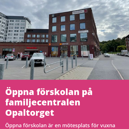
Öppna förskolan på
familjecentralen
Opaltorget
Öppna förskolan är en mötesplats för vuxna