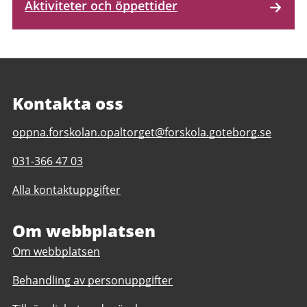
Aktiviteter och öppettider
Kontakta oss
E-
oppna.forskolan.opaltorget@forskola.goteborg.se
post
Telefonnummer
031-366 47 03
till
till
Öppna
Alla kontaktuppgifter
Öppna
förskolan
förskolan
på
på
Om webbplatsen
familjecentralen
familjecentralen
Opaltorget
Om webbplatsen
Opaltorget
Behandling av personuppgifter