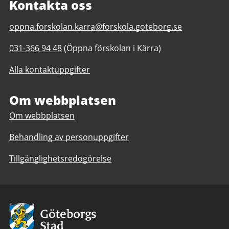
Kontakta oss
E-
oppna.forskolan.karra@forskola.goteborg.se
post
Telefonnummer
031-366 94 48
(Öppna förskolan i Kärra)
till
till
Öppna
Alla kontaktuppgifter
Öppna
förskolan
förskolan
Kärra
Kärra
Om webbplatsen
Om webbplatsen
Behandling av personuppgifter
Tillgänglighetsredogörelse
Avsändare:
Göteborgs