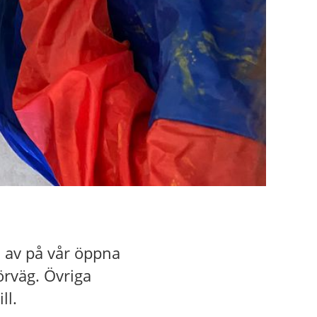
l av på vår öppna
örväg. Övriga
ll.