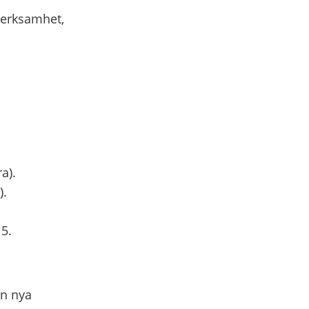
verksamhet,
a).
).
5.
en nya