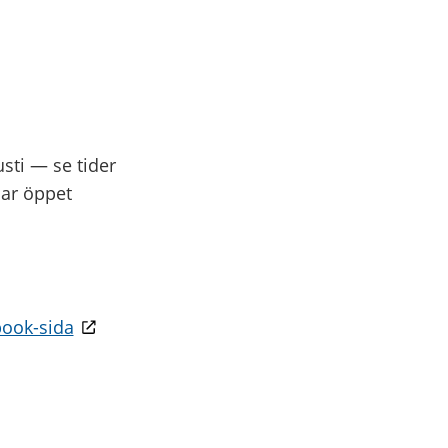
sti — se tider
ar öppet
book-sida