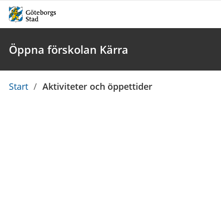
Öppna förskolan Kärra
Du
Start
/
Aktiviteter och öppettider
är
här: