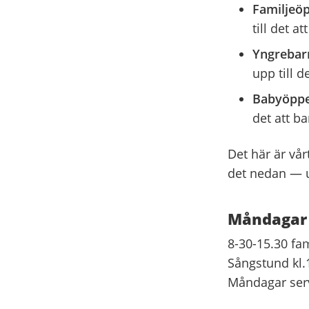
Familjeö
till det a
Yngrebar
upp till d
Babyöpp
det att b
Det här är vå
det nedan — u
Måndagar
8-30-15.30 fa
Sångstund kl.
Måndagar serv