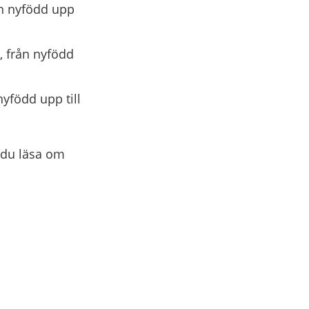
ån nyfödd upp
, från nyfödd
nyfödd upp till
 du läsa om