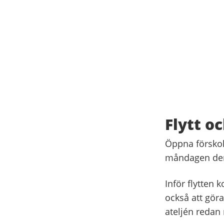
Flytt oc
Öppna förskola
måndagen den
Inför flytten 
också att gör
ateljén redan