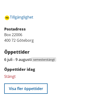
Tillgänglighet
Postadress
Box 22006
400 72 Göteborg
Öppettider
6
6 juli - 9 augusti
semesterstängt
juli
Öppettider idag
2026
till
Stängt
9
augusti
Visa fler öppettider
2026
Funktioner