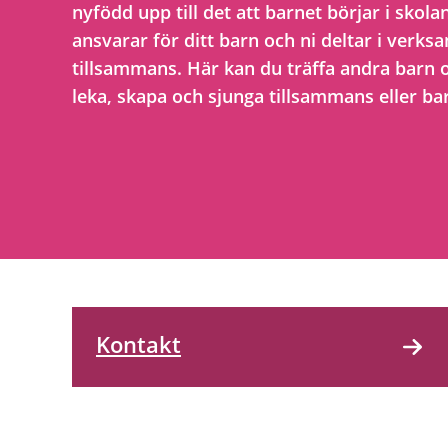
nyfödd upp till det att barnet börjar i skol
ansvarar för ditt barn och ni deltar i verk
tillsammans. Här kan du träffa andra barn 
leka, skapa och sjunga tillsammans eller ba
Kontakt