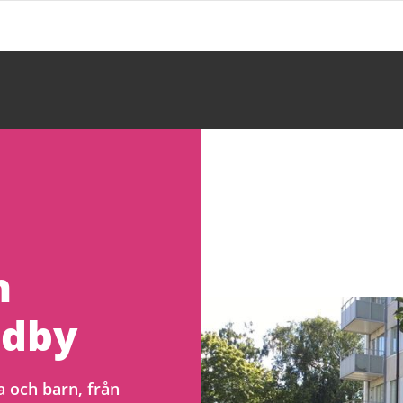
n
ndby
 och barn, från