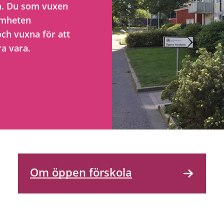
an. Du som vuxen
samheten
och vuxna för att
ra vara.
Om öppen förskola