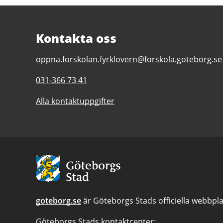
Kontakta oss
E-
oppna.forskolan.fyrklovern@forskola.goteborg.se
post
Telefonnummer
031-366 73 41
till
till
Öppna
Alla kontaktuppgifter
Öppna
förskolan
förskolan
Fyrklövern,
Fyrklövern,
Lundby
Lundby
Avsändare:
Göteborgs
Stad
goteborg.se
är Göteborgs Stads officiella webbpla
Göteborgs Stads kontaktcenter: