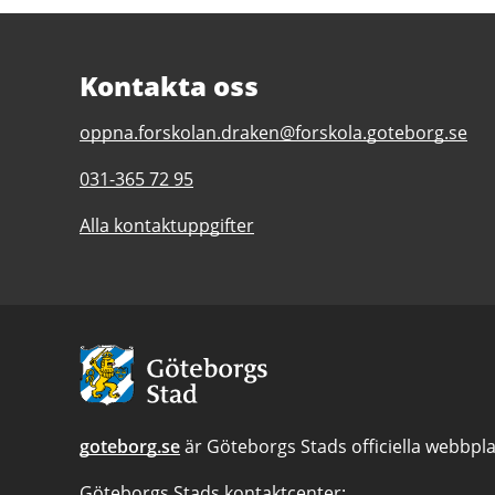
Kontakta oss
E-
oppna.forskolan.draken@forskola.goteborg.se
post
Telefonnummer
031-365 72 95
till
till
Öppna
Alla kontaktuppgifter
Öppna
förskolan
förskolan
Draken
Draken
Avsändare:
Göteborgs
Stad
goteborg.se
är Göteborgs Stads officiella webbpla
Göteborgs Stads kontaktcenter: