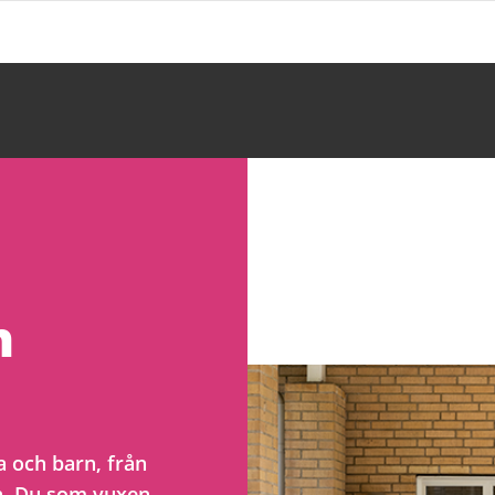
n
 och barn, från
an. Du som vuxen