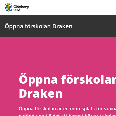
Öppna förskolan Draken
Öppna förskola
Draken
Öppna förskolan är en mötesplats för vuxna
nyfödd upp till det att barnet börjar i skol