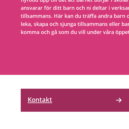
ansvarar för ditt barn och ni deltar i verk
tillsammans. Här kan du träffa andra barn 
leka, skapa och sjunga tillsammans eller ba
komma och gå som du vill under våra öppet
Kontakt