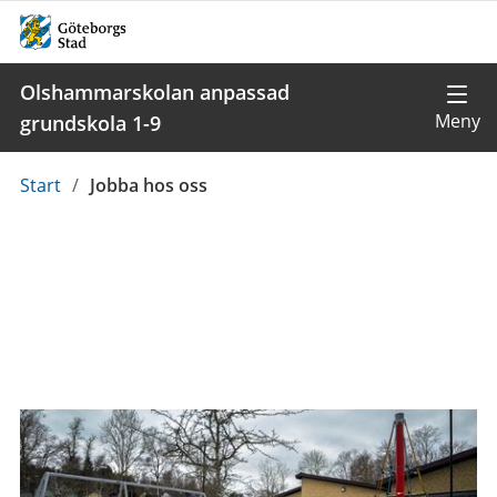
Olshammarskolan anpassad
grundskola 1-9
Du
Start
/
Jobba hos oss
är
här: