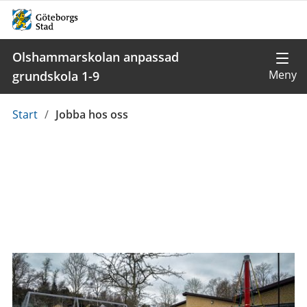
Olshammarskolan anpassad
grundskola 1-9
Du
Start
/
Jobba hos oss
är
här: