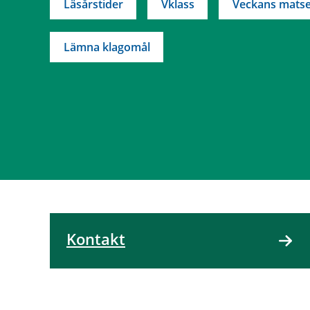
Läsårstider
Vklass
Veckans matse
Lämna klagomål
Kontakt