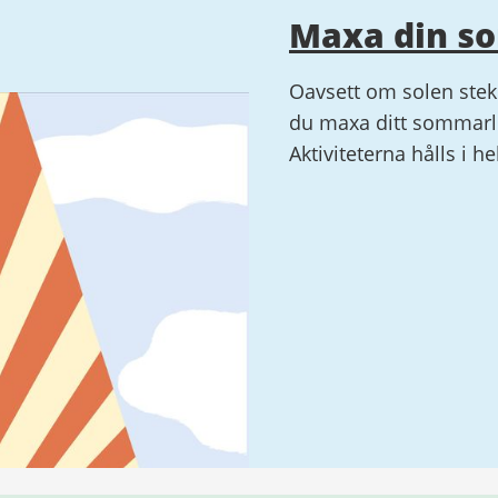
Maxa din s
Oavsett om solen steke
du maxa ditt sommarlo
Aktiviteterna hålls i h