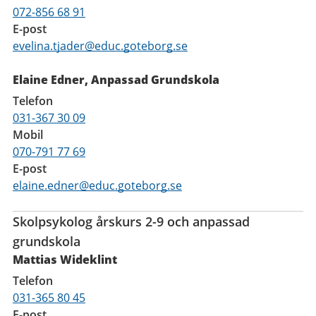
072-856 68 91
E-post
evelina.tjader@educ.goteborg.se
Elaine Edner, Anpassad Grundskola
Telefon
031-367 30 09
Mobil
070-791 77 69
E-post
elaine.edner@educ.goteborg.se
Skolpsykolog årskurs 2-9 och anpassad
grundskola
Mattias Wideklint
Telefon
031-365 80 45
E-post