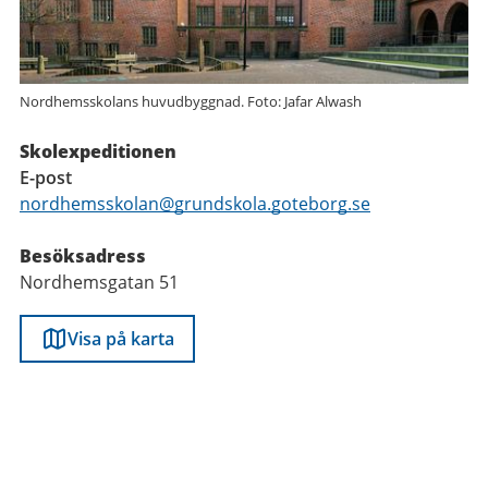
Nordhemsskolans huvudbyggnad. Foto: Jafar Alwash
Skolexpeditionen
E-post
nordhemsskolan@grundskola.goteborg.se
Besöksadress
Nordhemsgatan 51
Visa på karta