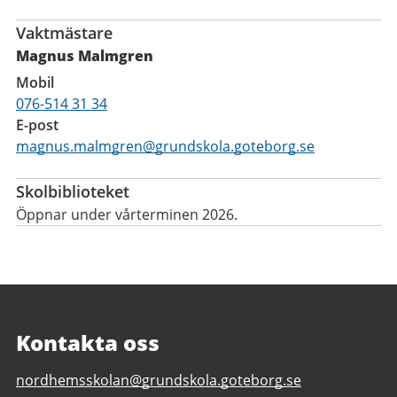
Vaktmästare
Magnus Malmgren
Mobil
076-514 31 34
E-post
magnus.malmgren@grundskola.goteborg.se
Skolbiblioteket
Öppnar under vårterminen 2026.
Kontakta oss
E-
nordhemsskolan@grundskola.goteborg.se