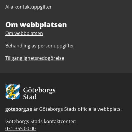
post
Alla kontaktuppgifter
till
Nordhemsskolan
2-
Om webbplatsen
9,
Om webbplatsen
anpassad
grundskola
Behandling av personuppgifter
7-
9
Tillgänglighetsredogörelse
Avsändare:
Göteborgs
Stad
goteborg.se
är Göteborgs Stads officiella webbplats.
Göteborgs Stads kontaktcenter:
Telefonnummer
031-365 00 00