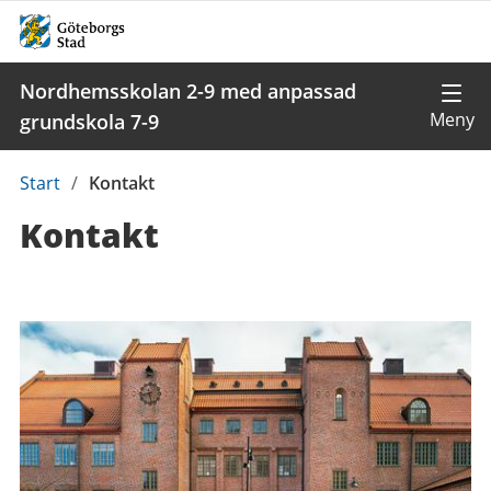
Nordhemsskolan 2-9 med anpassad
grundskola 7-9
Du
Start
/
Kontakt
är
Kontakt
här:
Kontaktuppgifter