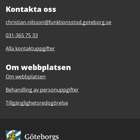
Kontakta oss
E-
christian.nilsson@funktionsstod.goteborg.se
post
Telefonnummer
031-365 75 33
till
till
Naturfokus
Alla kontaktuppgifter
Naturfokus
daglig
daglig
verksamhet
verksamhet
Om webbplatsen
Göteborgs
Göteborgs
Stad
Om webbplatsen
Stad
Behandling av personuppgifter
Tillgänglighetsredogörelse
Avsändare: