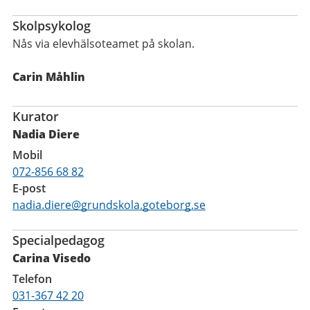
Skolpsykolog
Nås via elevhälsoteamet på skolan.
Carin Måhlin
Kurator
Nadia Diere
Mobil
072-856 68 82
E-post
nadia.diere@grundskola.goteborg.se
Specialpedagog
Carina Visedo
Telefon
031-367 42 20