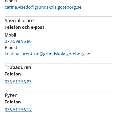
E-post
carina.visedo@grundskola.goteborg.se
Speciallärare
Telefon och e-post
Mobil
073-598 96 80
E-post
kristina.lorentzon@grundskola.goteborg.se
Trubaduren
Telefon
Telefon
076-517 56 83
Fyren
Telefon
Mobil
076-517 56 17