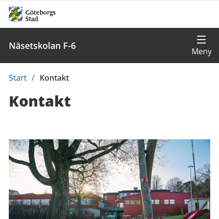
Näsetskolan F-6
Du
Start
/
Kontakt
är
Kontakt
här:
Kontaktuppgifter