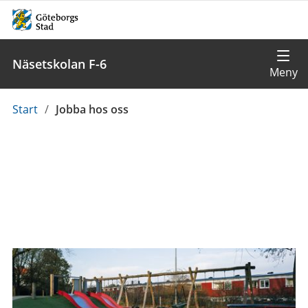
Näsetskolan F-6
Du
Start
/
Jobba hos oss
är
här: