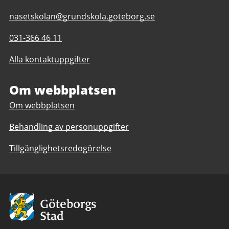
E-
nasetskolan@grundskola.goteborg.se
post
Telefonnummer
031-366 46 11
till
till
Näsetskolan
Alla kontaktuppgifter
Näsetskolan
F-
F-
6
6
Om webbplatsen
Om webbplatsen
Behandling av personuppgifter
Tillgänglighetsredogörelse
Avsändare:
Göteborgs
Stad