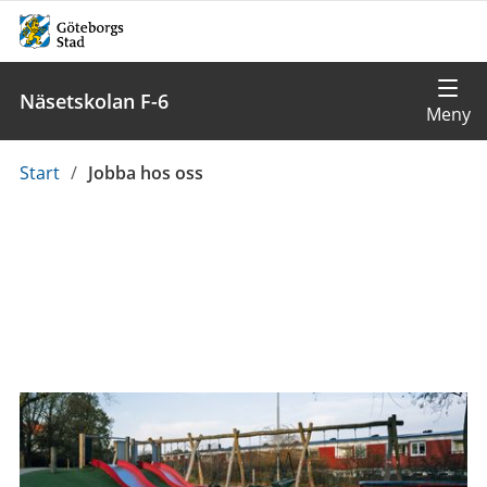
Näsetskolan F-6
Du
Start
/
Jobba hos oss
är
här: