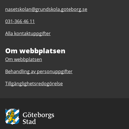
E-
nasetskolan@grundskola.goteborg.se
post
Telefonnummer
031-366 46 11
till
till
Näsetskolan
Alla kontaktuppgifter
Näsetskolan
F-
F-
6
6
Om webbplatsen
Om webbplatsen
Behandling av personuppgifter
Tillgänglighetsredogörelse
Avsändare:
Göteborgs
Stad