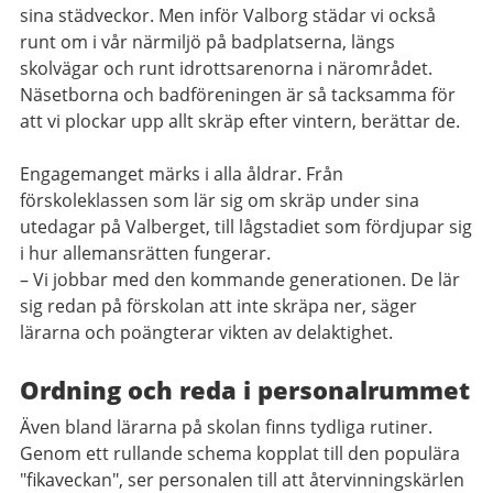
sina städveckor. Men inför Valborg städar vi också
runt om i vår närmiljö på badplatserna, längs
skolvägar och runt idrottsarenorna i närområdet.
Näsetborna och badföreningen är så tacksamma för
att vi plockar upp allt skräp efter vintern, berättar de.
Engagemanget märks i alla åldrar. Från
förskoleklassen som lär sig om skräp under sina
utedagar på Valberget, till lågstadiet som fördjupar sig
i hur allemansrätten fungerar.
– Vi jobbar med den kommande generationen. De lär
sig redan på förskolan att inte skräpa ner, säger
lärarna och poängterar vikten av delaktighet.
Ordning och reda i personalrummet
Även bland lärarna på skolan finns tydliga rutiner.
Genom ett rullande schema kopplat till den populära
"fikaveckan", ser personalen till att återvinningskärlen