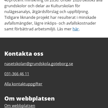
grundskolor och delar av Kulturskolan för
nulägesanalys, åtgärdsförslag och uppföljning.
Tidigare liknande projekt har resulterat i minskade
avfallsmängder, lägre inköps- och avfallskostnader
samt förbättrad arbetsmiljö. Läs mer
här
.
Kontakta oss
E-
nasetskolan@grundskola.goteborg.se
post
Telefonnummer
031-366 46 11
till
till
Näsetskolan
Alla kontaktuppgifter
Näsetskolan
F-
F-
6
6
Om webbplatsen
Om webbplatsen