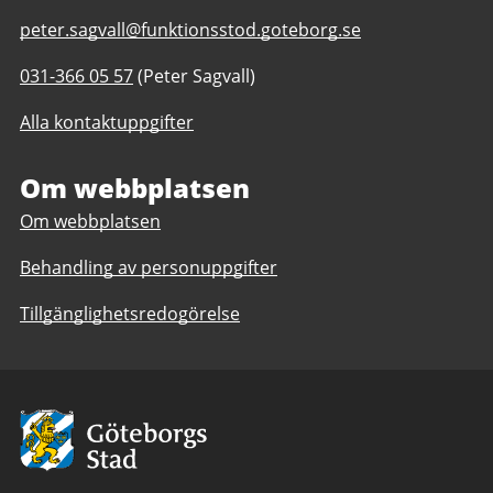
E-
peter.sagvall@funktionsstod.goteborg.se
post
Telefonnummer
031-366 05 57
(Peter Sagvall)
till
till
Mor
Alla kontaktuppgifter
Mor
Livas
Livas
Stig
Stig
Om webbplatsen
daglig
daglig
verksamhet
Om webbplatsen
verksamhet
Göteborgs
Göteborgs
Stad
Behandling av personuppgifter
Stad
Tillgänglighetsredogörelse
Avsändare:
Göteborgs
Stad