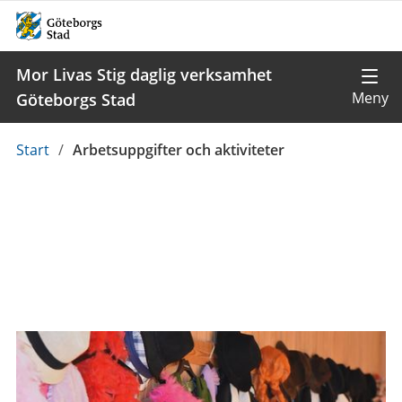
Mor Livas Stig daglig verksamhet
Göteborgs Stad
Du
Start
/
Arbetsuppgifter och aktiviteter
är
här: