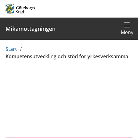
Mikamottagningen
Du
Start
/
är
Kompetensutveckling och stöd för yrkesverksamma
här: