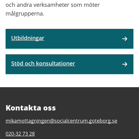
och andra verksamheter som möter
målgrupperna.
Utbildningar
Stöd och konsultationer
Kontakta oss
E-
mikamottagningen@socialcentrum.goteborg.se
post
Telefonnummer
020-32 73 28
till