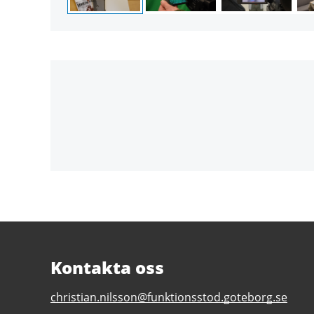
Kontakta oss
E-
christian.nilsson@funktionsstod.goteborg.se
post