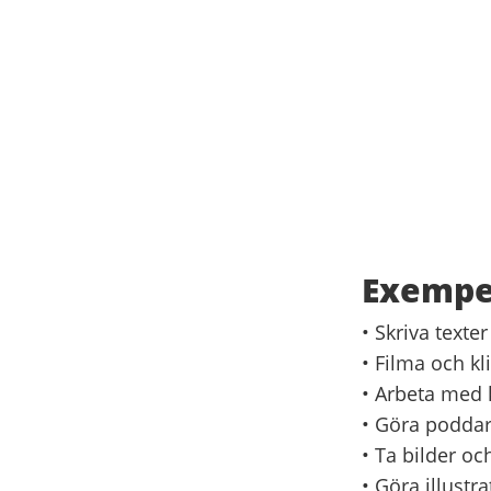
Exempel
• Skriva texte
• Filma och kl
• Arbeta med
• Göra poddar
• Ta bilder oc
• Göra illustr