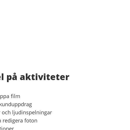
 på aktiviteter
r
ippa film
 kunduppdrag
 och ljudinspelningar
h redigera foton
ationer