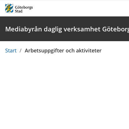
Mediabyrån daglig verksamhet Götebor
Du
Start
/
Arbetsuppgifter och aktiviteter
är
här: