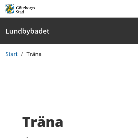
Lundbybadet
Du
Start
/
Träna
är
här:
Träna