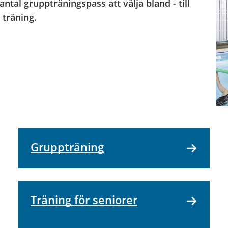
ntal gruppträningspass att välja bland - till
 träning.
Gruppträning
Träning för seniorer