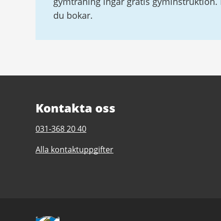
gymträning ingår gratis gyminstruktion.
du bokar.
Kontakta oss
Telefonnummer
031-368 20 40
till
Alla kontaktuppgifter
Lundbybadet