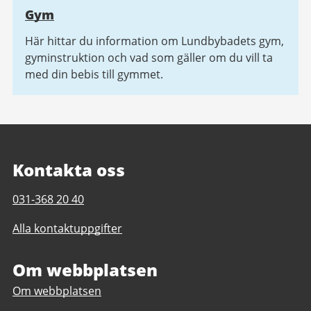
Gym
Här hittar du information om Lundbybadets gym,
gyminstruktion och vad som gäller om du vill ta
med din bebis till gymmet.
Kontakta oss
Telefonnummer
031-368 20 40
till
Alla kontaktuppgifter
Lundbybadet
Om webbplatsen
Om webbplatsen