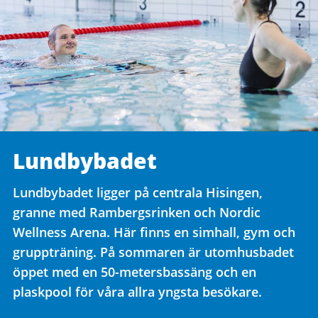
Lundbybadet
Lundbybadet ligger på centrala Hisingen,
granne med Rambergsrinken och Nordic
Wellness Arena. Här finns en simhall, gym och
gruppträning. På sommaren är utomhusbadet
öppet med en 50-metersbassäng och en
plaskpool för våra allra yngsta besökare.