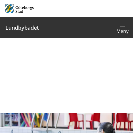
Lundbybadet