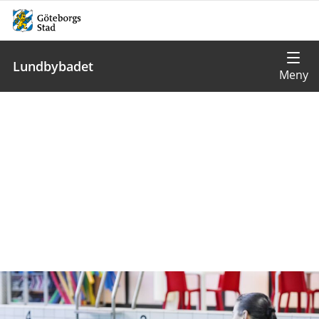
Lundbybadet