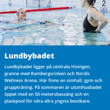
Lundbybadet
Lundbybadet ligger på centrala Hisingen,
granne med Rambergsrinken och Nordic
Wellness Arena. Här finns en simhall, gym och
gruppträning. På sommaren är utomhusbadet
öppet med en 50-metersbassäng och en
plaskpool för våra allra yngsta besökare.