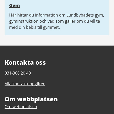
Gym
Här hittar du information om Lundbybadets gym,
gyminstruktion och vad som gäller om du vill ta
med din bebis till gymmet.
Kontakta oss
Telefonnummer
031-368 20 40
till
Alla kontaktuppgifter
Lundbybadet
Om webbplatsen
Om webbplatsen