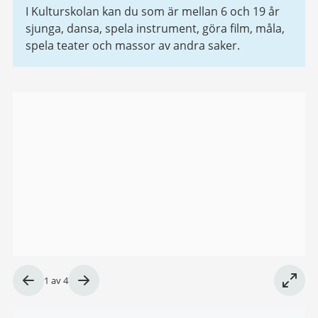
I Kulturskolan kan du som är mellan 6 och 19 år
sjunga, dansa, spela instrument, göra film, måla,
spela teater och massor av andra saker.
Bildgalleri
Bild
1
av
4
1
av