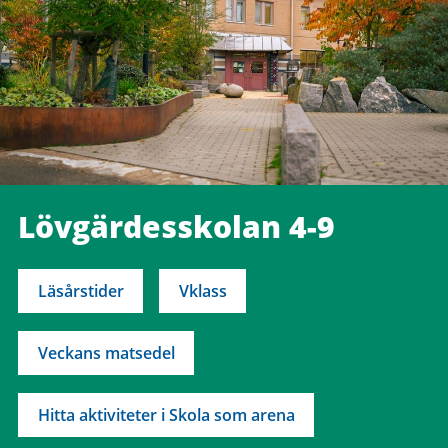
Lövgärdesskolan 4-9
Läsårstider
Vklass
Veckans matsedel
Hitta aktiviteter i Skola som arena