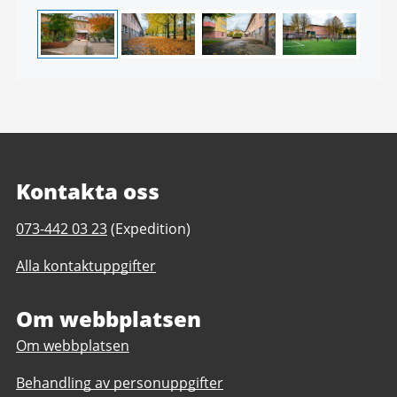
4
Kontakta oss
Telefonnummer
073-442 03 23
(Expedition)
till
Alla kontaktuppgifter
Lövgärdesskolan
4-
9
Om webbplatsen
Om webbplatsen
Behandling av personuppgifter