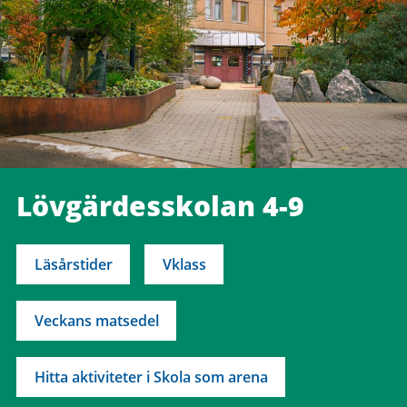
Lövgärdesskolan 4-9
Läsårstider
Vklass
Veckans matsedel
Hitta aktiviteter i Skola som arena