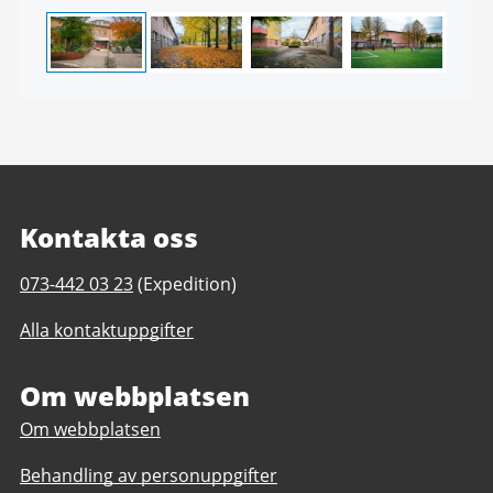
4
Kontakta oss
Telefonnummer
073-442 03 23
(Expedition)
till
Alla kontaktuppgifter
Lövgärdesskolan
4-
9
Om webbplatsen
Om webbplatsen
Behandling av personuppgifter