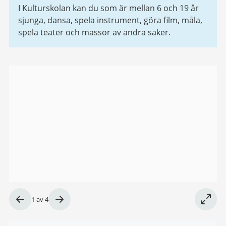
I Kulturskolan kan du som är mellan 6 och 19 år
sjunga, dansa, spela instrument, göra film, måla,
spela teater och massor av andra saker.
Bildgalleri
Bild
1
av
4
1
av