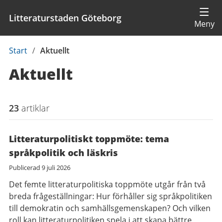
Litteraturstaden Göteborg
Du
Start
/
Aktuellt
är
Aktuellt
här:
23
artiklar
Litteraturpolitiskt toppmöte: tema
språkpolitik och läskris
Publicerad
9 juli 2026
Det femte litteraturpolitiska toppmöte utgår från två
breda frågeställningar: Hur förhåller sig språkpolitiken
till demokratin och samhällsgemenskapen? Och vilken
roll kan litteraturpolitiken spela i att skapa bättre