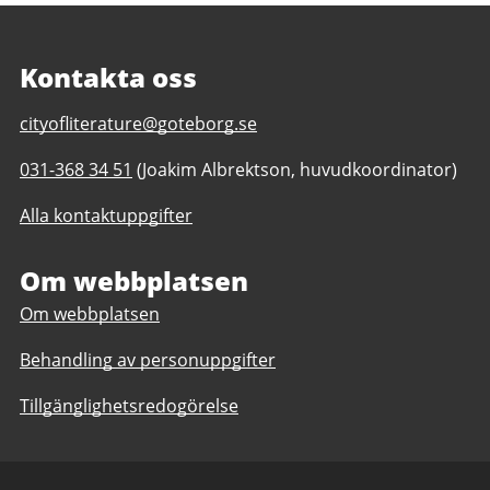
Kontakta oss
E-
cityofliterature@goteborg.se
post
Telefonnummer
031-368 34 51
(Joakim Albrektson, huvudkoordinator)
till
till
Litteraturstaden
Alla kontaktuppgifter
Litteraturstaden
Göteborg
Göteborg
Om webbplatsen
Om webbplatsen
Behandling av personuppgifter
Tillgänglighetsredogörelse