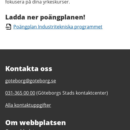
fokusera på dina yrkeskurser.
Ladda ner poängplanen!
Poängplan Industritekniska programmet
Kontakta oss
E-
goteborg@goteborg.se
post
Telefonnummer
031-365 00 00
(Göteborgs Stads kontaktcenter)
till
till
Kontakta
Alla kontaktuppgifter
Kontakta
Göteborgs
Göteborgs
Stad
Stad
Om webbplatsen