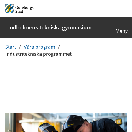
Lindholmens tekniska gymnasium
Du
Start
/
Våra program
/
är
Industritekniska programmet
här: