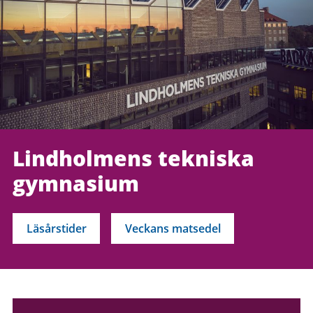
Lindholmens tekniska
gymnasium
Läsårstider
Veckans matsedel