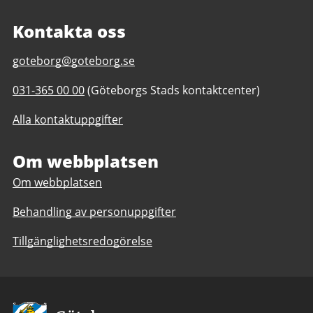
Kontakta oss
E-
goteborg@goteborg.se
post
Telefonnummer
031-365 00 00
(Göteborgs Stads kontaktcenter)
till
till
Kontakta
Alla kontaktuppgifter
Kontakta
Göteborgs
Göteborgs
Stad
Stad
Om webbplatsen
Om webbplatsen
Behandling av personuppgifter
Tillgänglighetsredogörelse
Avsändare: