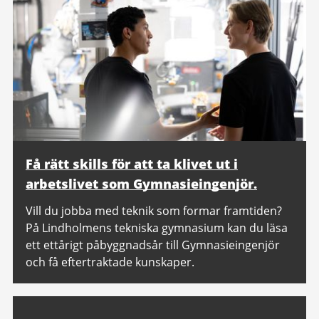
Få rätt skills för att ta klivet ut i
arbetslivet som Gymnasieingenjör.
Vill du jobba med teknik som formar framtiden?
På Lindholmens tekniska gymnasium kan du läsa
ett ettårigt påbyggnadsår till Gymnasieingenjör
och få eftertraktade kunskaper.