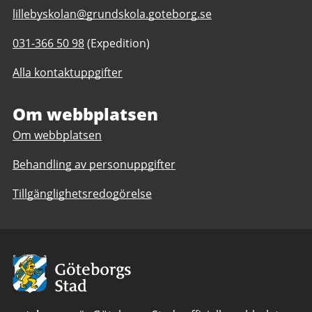
E-
lillebyskolan@grundskola.goteborg.se
post
Telefonnummer
031-366 50 98
(Expedition)
till
till
Lillebyskolan
Alla kontaktuppgifter
Lillebyskolan
F-
F-
6
6
Om webbplatsen
Om webbplatsen
Behandling av personuppgifter
Tillgänglighetsredogörelse
Avsändare:
Göteborgs
Stad