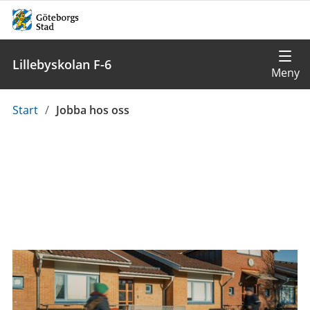
Lillebyskolan F-6
Du
Start
/
Jobba hos oss
är
här: