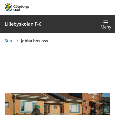
Lillebyskolan F-6
Du
Start
/
Jobba hos oss
är
här: