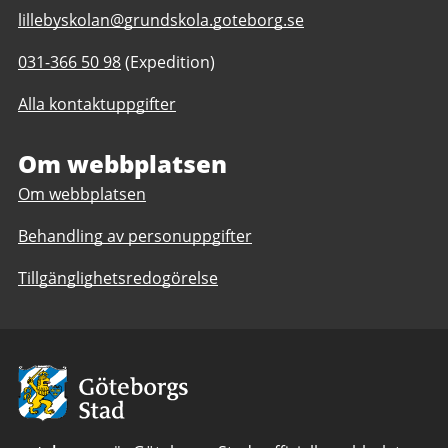
E-
lillebyskolan@grundskola.goteborg.se
post
Telefonnummer
031-366 50 98
(Expedition)
till
till
Lillebyskolan
Alla kontaktuppgifter
Lillebyskolan
F-
F-
6
6
Om webbplatsen
Om webbplatsen
Behandling av personuppgifter
Tillgänglighetsredogörelse
Avsändare:
Göteborgs
Stad