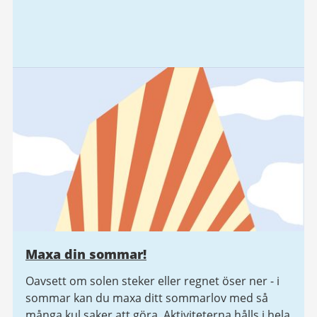
Maxa din sommar!
Oavsett om solen steker eller regnet öser ner - i
sommar kan du maxa ditt sommarlov med så
många kul saker att göra. Aktiviteterna hålls i hela