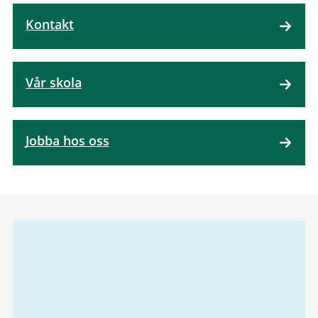
Kontakt
Vår skola
Jobba hos oss
Relaterad
information