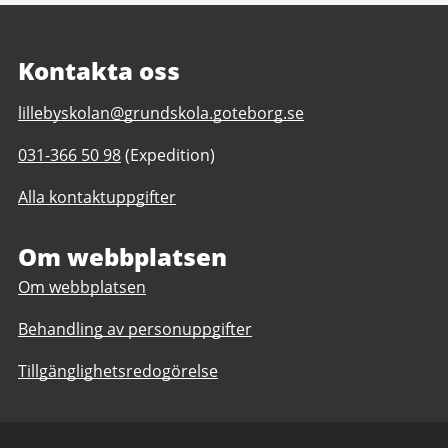
Kontakta oss
E-
lillebyskolan@grundskola.goteborg.se
post
Telefonnummer
031-366 50 98
(Expedition)
till
till
Lillebyskolan
Alla kontaktuppgifter
Lillebyskolan
F-
F-
6
6
Om webbplatsen
Om webbplatsen
Behandling av personuppgifter
Tillgänglighetsredogörelse