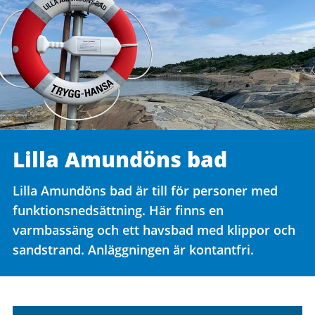
Lilla Amundöns bad
Lilla Amundöns bad är till för personer med
funktionsnedsättning. Här finns en
varmbassäng och ett havsbad med klippor och
sandstrand. Anläggningen är kontantfri.