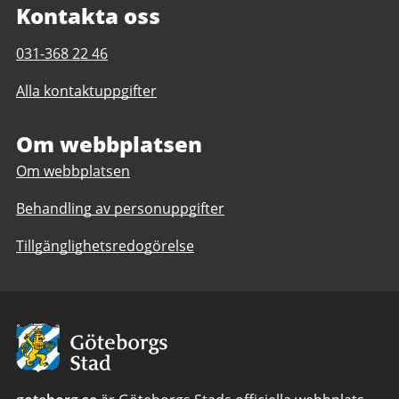
Kontakta oss
Telefonnummer
031-368 22 46
till
Alla kontaktuppgifter
Lilla
Amundöns
bad
Om webbplatsen
Om webbplatsen
Behandling av personuppgifter
Tillgänglighetsredogörelse
Avsändare:
Göteborgs
Stad