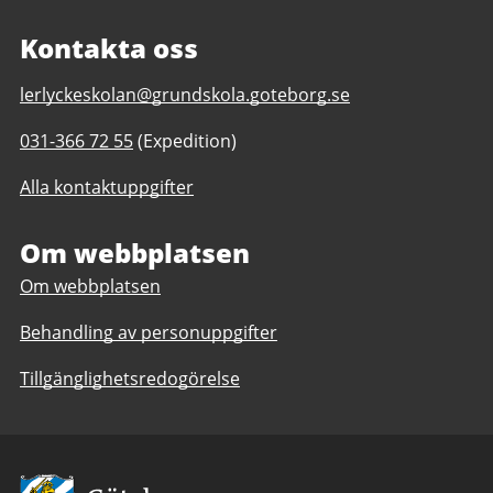
Kontakta oss
E-
lerlyckeskolan@grundskola.goteborg.se
post
Telefonnummer
031-366 72 55
(Expedition)
till
till
Lerlyckeskolan
Alla kontaktuppgifter
Lerlyckeskolan
F-
F-
6
6
Om webbplatsen
Om webbplatsen
Behandling av personuppgifter
Tillgänglighetsredogörelse
Avsändare: