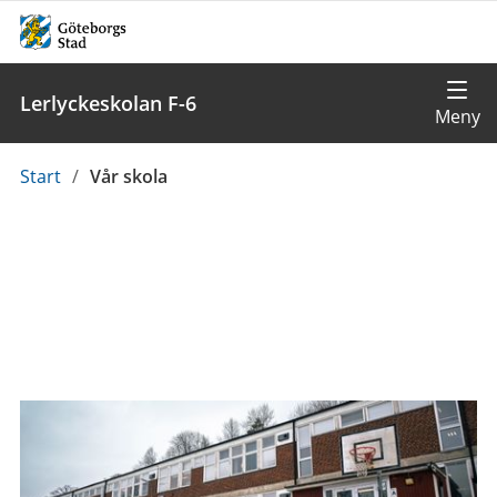
Lerlyckeskolan F-6
Du
Start
/
Vår skola
är
här: