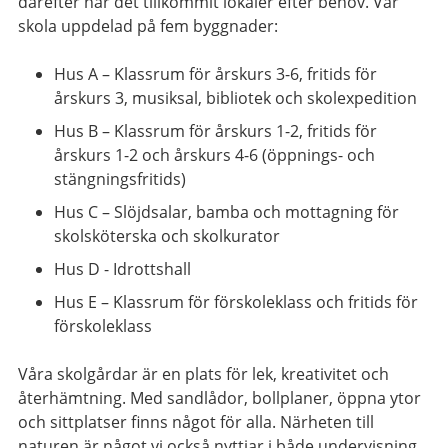
därefter har det tillkommit lokaler efter behov. Vår
skola uppdelad på fem byggnader:
Hus A – Klassrum för årskurs 3-6, fritids för
årskurs 3, musiksal, bibliotek och skolexpedition
Hus B – Klassrum för årskurs 1-2, fritids för
årskurs 1-2 och årskurs 4-6 (öppnings- och
stängningsfritids)
Hus C – Slöjdsalar, bamba och mottagning för
skolsköterska och skolkurator
Hus D - Idrottshall
Hus E – Klassrum för förskoleklass och fritids för
förskoleklass
Våra skolgårdar är en plats för lek, kreativitet och
återhämtning. Med sandlådor, bollplaner, öppna ytor
och sittplatser finns något för alla. Närheten till
naturen är något vi också nyttjar i både undervisning,