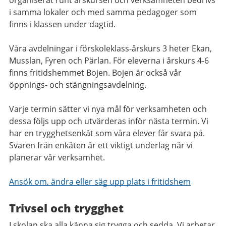
organiserat runt årskursen och verksamheten bedrivs
i samma lokaler och med samma pedagoger som
finns i klassen under dagtid.
Våra avdelningar i förskoleklass-årskurs 3 heter Ekan,
Musslan, Fyren och Pärlan. För eleverna i årskurs 4-6
finns fritidshemmet Bojen. Bojen är också vår
öppnings- och stängningsavdelning.
Varje termin sätter vi nya mål för verksamheten och
dessa följs upp och utvärderas inför nästa termin. Vi
har en trygghetsenkät som våra elever får svara på.
Svaren från enkäten är ett viktigt underlag när vi
planerar vår verksamhet.
Ansök om, ändra eller säg upp plats i fritidshem
Trivsel och trygghet
I skolan ska alla känna sig trygga och sedda. Vi arbetar