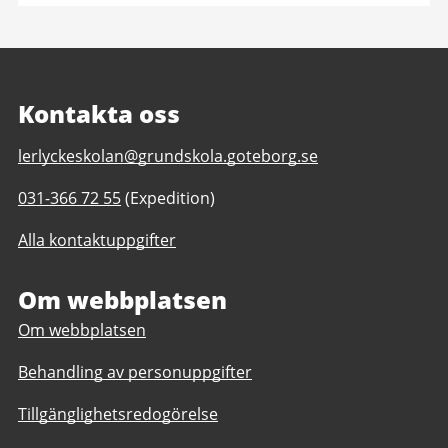
Kontakta oss
E-
lerlyckeskolan@grundskola.goteborg.se
post
Telefonnummer
031-366 72 55
(Expedition)
till
till
Lerlyckeskolan
Alla kontaktuppgifter
Lerlyckeskolan
F-
F-
6
6
Om webbplatsen
Om webbplatsen
Behandling av personuppgifter
Tillgänglighetsredogörelse