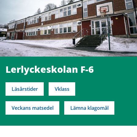
Lerlyckeskolan F-6
Läsårstider
Vklass
Veckans matsedel
Lämna klagomål