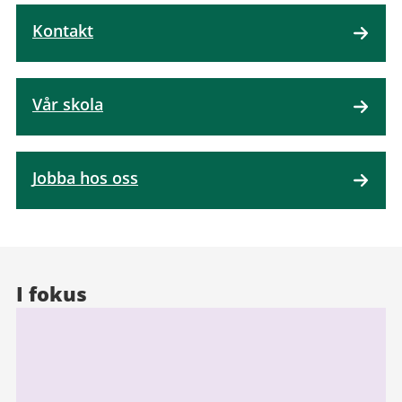
Kontakt
Vår skola
Jobba hos oss
I fokus