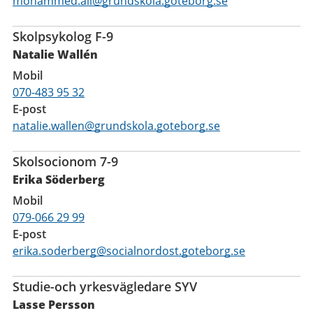
mohammed.ali@grundskola.goteborg.se
Skolpsykolog F-9
Natalie Wallén
Mobil
070-483 95 32
E-post
natalie.wallen@grundskola.goteborg.se
Skolsocionom 7-9
Erika Söderberg
Mobil
079-066 29 99
E-post
erika.soderberg@socialnordost.goteborg.se
Studie-och yrkesvägledare SYV
Lasse Persson