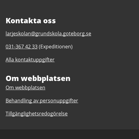
Kontakta oss
E-
larjeskolan@grundskola.goteborg.se
post
Telefonnummer
031-367 42 33
(Expeditionen)
till
till
Lärjeskolan
Alla kontaktuppgifter
Lärjeskolan
F-
F-
9,
9,
Om webbplatsen
anpassad
anpassad
grundskola
Om webbplatsen
grundskola
7-
7-
9
Behandling av personuppgifter
9
Tillgänglighetsredogörelse