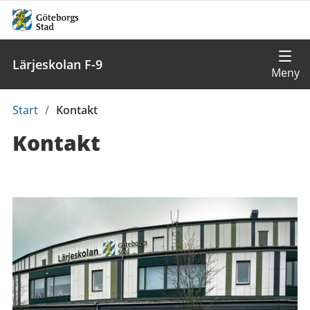
Lärjeskolan F-9
Du
Start
/
Kontakt
är
Kontakt
här:
Kontaktuppgifter