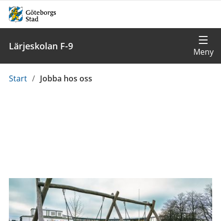
Lärjeskolan F-9
Du
Start
/
Jobba hos oss
är
här: