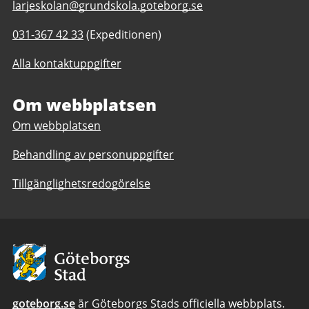
E-
larjeskolan@grundskola.goteborg.se
post
Telefonnummer
031-367 42 33
(Expeditionen)
till
till
Lärjeskolan
Alla kontaktuppgifter
Lärjeskolan
F-
F-
9,
9,
Om webbplatsen
anpassad
anpassad
grundskola
Om webbplatsen
grundskola
7-
7-
9
Behandling av personuppgifter
9
Tillgänglighetsredogörelse
Avsändare:
Göteborgs
Stad
goteborg.se
är Göteborgs Stads officiella webbplats.