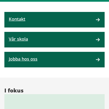
Kontakt
Vår skola
Jobba hos oss
I fokus