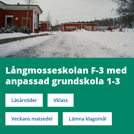
Långmosseskolan F-3 med
anpassad grundskola 1-3
Läsårstider
Vklass
Veckans matsedel
Lämna klagomål