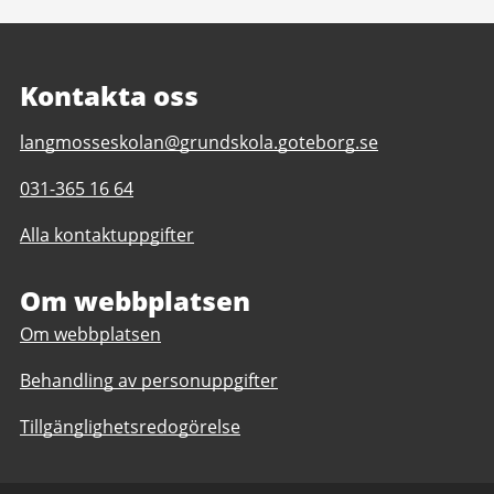
Kontakta oss
E-
langmosseskolan@grundskola.goteborg.se
post
Telefonnummer
031-365 16 64
till
till
Långmosseskolan
Alla kontaktuppgifter
Långmosseskolan
F-
F-
3,
3,
Om webbplatsen
anpassad
anpassad
grundskola
Om webbplatsen
grundskola
1-
1-
3
Behandling av personuppgifter
3
Tillgänglighetsredogörelse