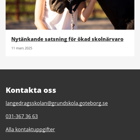
Nytänkande satsning för ökad skolnärvaro
11 mars 2025
Kontakta oss
E-
langedragsskolan@grundskola.goteborg.se
post
Telefonnummer
031-367 36 63
till
till
Långedragsskolan
Alla kontaktuppgifter
Långedragsskolan
F-
F-