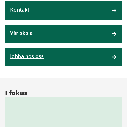
Kontakt
Vår skola
Jobba hos oss
I fokus