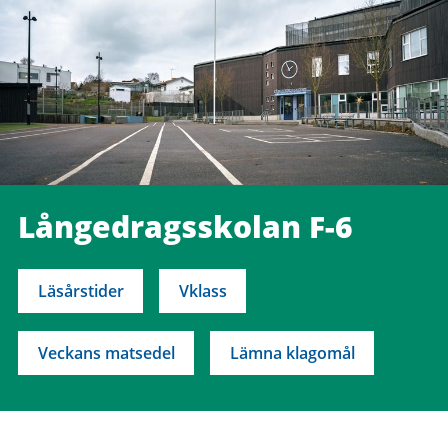
Långedragsskolan F-6
Läsårstider
Vklass
Veckans matsedel
Lämna klagomål