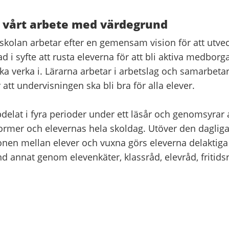
h vårt arbete med värdegrund
 skolan arbetar efter en gemensam vision för att utve
 i syfte att rusta eleverna för att bli aktiva medborga
ka verka i. Lärarna arbetar i arbetslag och samarbet
 att undervisningen ska bli bra för alla elever.
delat i fyra perioder under ett läsår och genomsyrar 
rmer och elevernas hela skoldag. Utöver den daglig
en mellan elever och vuxna görs eleverna delaktiga 
and annat genom elevenkäter, klassråd, elevråd, fritid