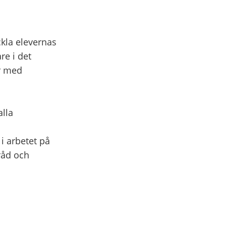
ckla elevernas
re i det
ar med
alla
a
i arbetet på
sråd och