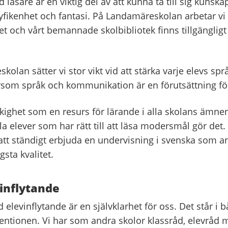
d läsare är en viktig del av att kunna ta till sig kunsk
yfikenhet och fantasi. På Landamäreskolan arbetar vi 
t och vårt bemannade skolbibliotek finns tillgängligt 
olan sätter vi stor vikt vid att stärka varje elevs spr
rsom språk och kommunikation är en förutsättning fö
åkighet som en resurs för lärande i alla skolans ämne
lla elever som har rätt till att läsa modersmål gör det.
r att ständigt erbjuda en undervisning i svenska som 
sta kvalitet.
inflytande
 elevinflytande är en självklarhet för oss. Det står i 
ntionen. Vi har som andra skolor klassråd, elevråd 