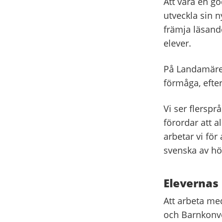
Att vara en go
utveckla sin n
främja läsande
elever.
På Landamäresk
förmåga, efte
Vi ser flerspr
förordar att a
arbetar vi fö
svenska av hög
Elevernas 
Att arbeta med
och Barnkonve