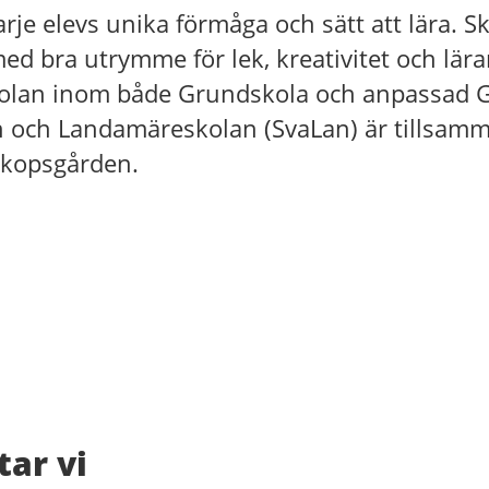
arje elevs unika förmåga och sätt att lära. Sk
med bra utrymme för lek, kreativitet och lära
kolan inom både Grundskola och anpassad 
n och Landamäreskolan (SvaLan) är tillsamm
skopsgården.
tar vi