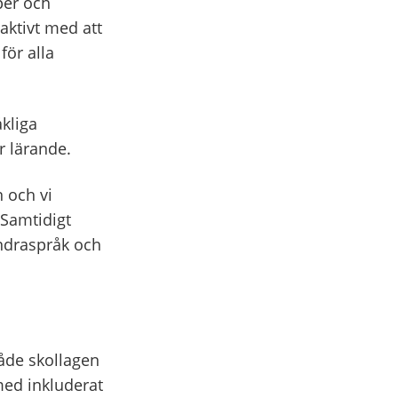
aper och
aktivt med att
för alla
åkliga
r lärande.
n och vi
 Samtidigt
andraspråk och
både skollagen
med inkluderat