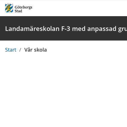
Landamäreskolan F-3 med anpassad gr
Du
Start
/
Vår skola
är
här: