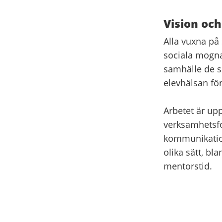
Vision oc
Alla vuxna på
sociala mognad
samhälle de s
elevhälsan för
Arbetet är upp
verksamhetsfo
kommunikation
olika sätt, bl
mentorstid.