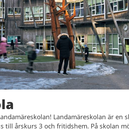
la
Landamäreskolan! Landamäreskolan är en sk
s till årskurs 3 och fritidshem. På skolan mö