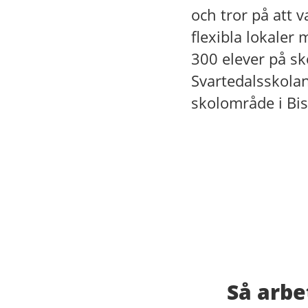
och tror på att v
flexibla lokaler 
300 elever på s
Svartedalsskola
skolområde i Bi
Så arbe