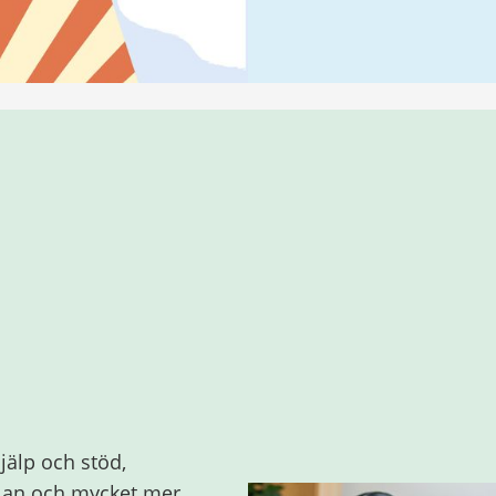
jälp och stöd,
olan och mycket mer.