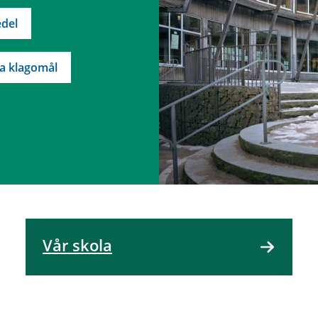
del
a klagomål
Vår skola