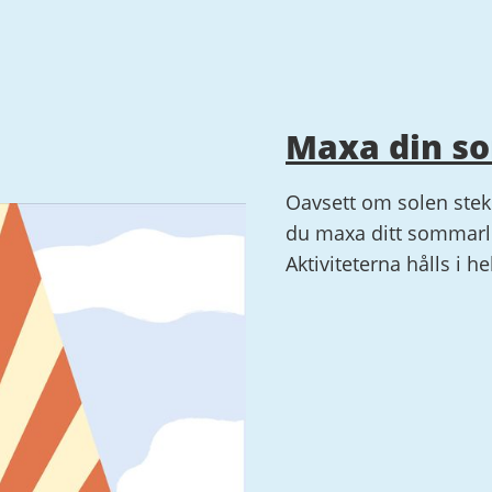
Maxa din s
Oavsett om solen steke
du maxa ditt sommarlo
Aktiviteterna hålls i h