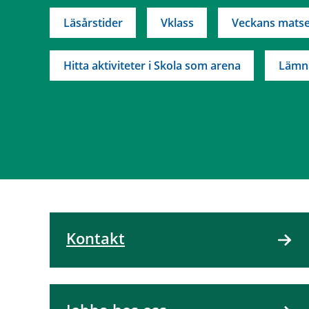
Läsårstider
Vklass
Veckans matse
Hitta aktiviteter i Skola som arena
Lämn
Kontakt