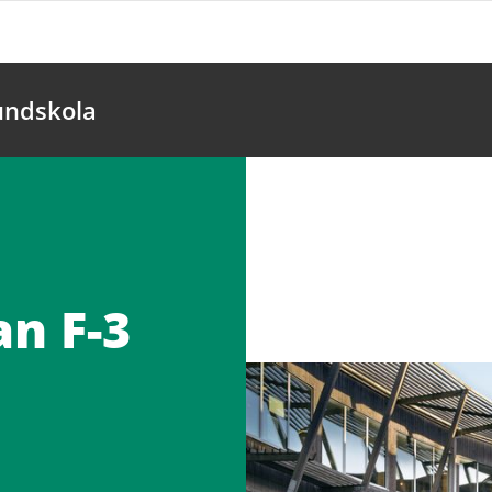
undskola
n F-3