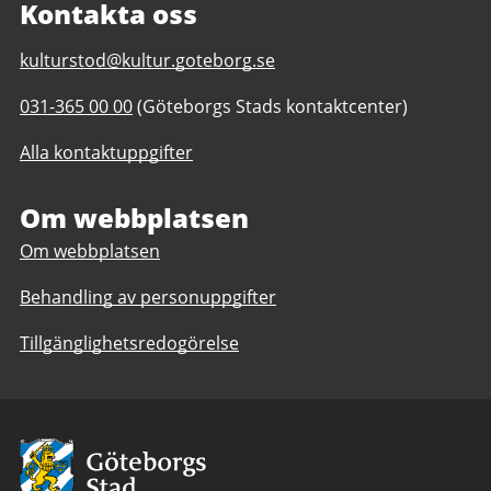
Kontakta oss
E-
kulturstod@kultur.goteborg.se
post
Telefonnummer
031-365 00 00
(Göteborgs Stads kontaktcenter)
till
till
Kulturstöd
Alla kontaktuppgifter
Kulturstöd
Om webbplatsen
Om webbplatsen
Behandling av personuppgifter
Tillgänglighetsredogörelse
Avsändare:
Göteborgs