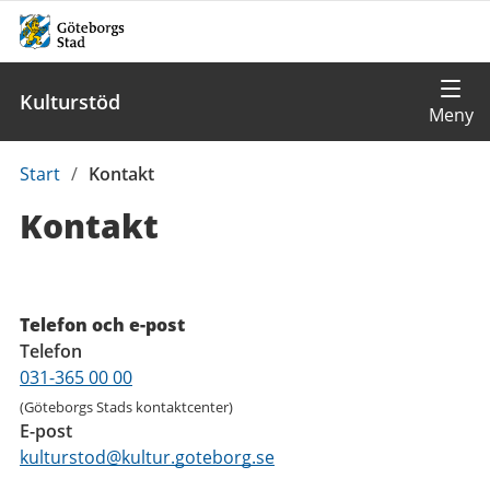
Kulturstöd
Du
Start
/
Kontakt
är
Kontakt
här:
Kontaktuppgifter
Telefon och e-post
Telefon
031-365 00 00
(Göteborgs Stads kontaktcenter)
E-post
kulturstod@kultur.goteborg.se