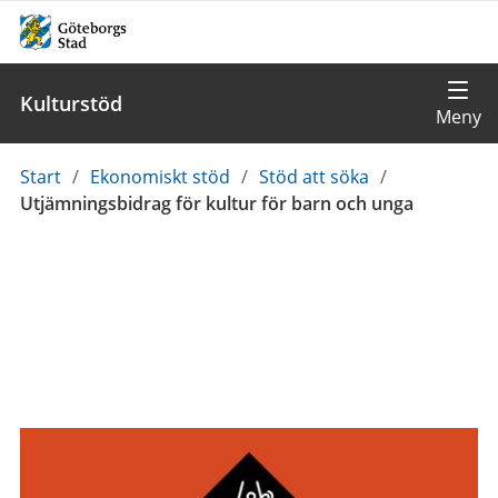
Kulturstöd
Du
Start
/
Ekonomiskt stöd
/
Stöd att söka
/
är
Utjämningsbidrag för kultur för barn och unga
här: