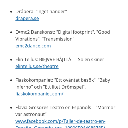
Dråpera: "Inget händer"
drapera.se
E=mc2 Danskonst: "Digital footprint", "Good
Vibrations", "Transmission"
emc2dance.com
Elin Teilus: BIEJVVE BÁJTTÁ — Solen skiner
elinteilus.se/theatre
Fiaskokompaniet: "Ett oväntat besök", "Baby
Inferno" och ”Ett litet Drömspel”.
fiaskokompaniet.com/
Flavia Gresores Teatro en Españols – ”Mormor
var astronaut”
www.facebook.com/p/Taller-de-teatro-en-
Español-Gotemburgo--100065044688785/