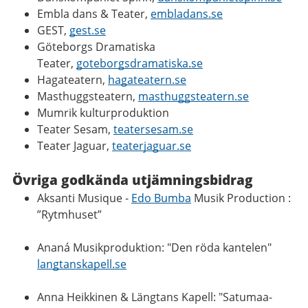
Embla dans & Teater,
embladans.se
GEST,
gest.se
Göteborgs Dramatiska
Teater,
goteborgsdramatiska.se
Hagateatern,
hagateatern.se
Masthuggsteatern,
masthuggsteatern.se
Mumrik kulturproduktion
Teater Sesam,
teatersesam.se
Teater Jaguar,
teaterjaguar.se
Övriga godkända utjämningsbidrag
Aksanti Musique -
Edo Bumba
Musik Production :
”Rytmhuset”
Ananá Musikproduktion: "Den röda kantelen"
langtanskapell.se
Anna Heikkinen & Längtans Kapell: "Satumaa-