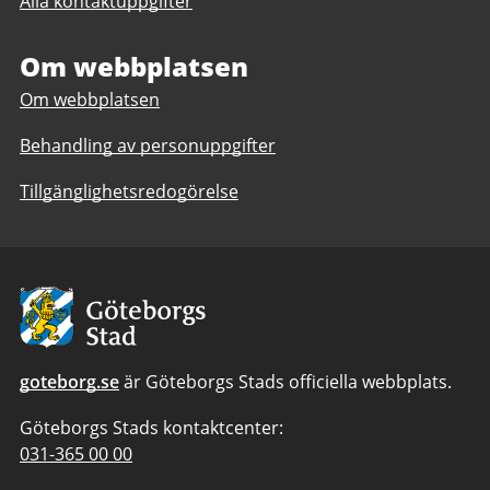
Alla kontaktuppgifter
Kulturstöd
Om webbplatsen
Om webbplatsen
Behandling av personuppgifter
Tillgänglighetsredogörelse
Avsändare:
Göteborgs
Stad
goteborg.se
är Göteborgs Stads officiella webbplats.
Göteborgs Stads kontaktcenter:
Telefonnummer
031-365 00 00
till