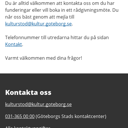
Du är alltid välkommen att kontakta oss om du har
funderingar eller vill boka in ett rådgivningsmöte. Du
når oss bäst genom att mejla till
kulturstod@kultur.goteborg.se
.
Telefonnummer till utredarna hittar du på sidan
Kontakt
.
Varmt välkommen med dina frågor!
Kontakta oss
E-
kulturstod@kultur.goteborg.se
post
Telefonnummer
031-365 00 00
(Göteborgs Stads kontaktcenter)
till
till
Kulturstöd